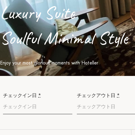
Luxury Suite
Soulful Minimal Style
Enjoy your most glorious moments with Hoteller
チェックイン日
*
チェックアウト日
*