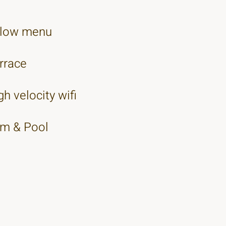
llow menu
rrace
gh velocity wifi
m & Pool