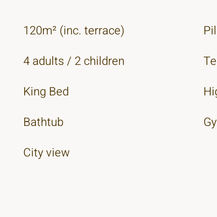
120m² (inc. terrace)
Pi
4 adults / 2 children
Te
King Bed
Hi
Bathtub
Gy
City view